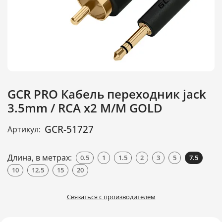
GCR PRO Кабель переходник jack
3.5mm / RCA x2 M/M GOLD
GCR-51727
Артикул:
Длина, в метрах:
0.5
1
1.5
2
3
5
7.5
10
12.5
15
20
Связаться с производителем