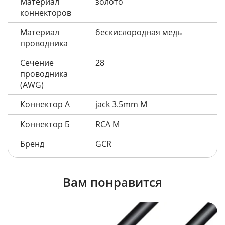
Материал
золото
коннекторов
Материал
бескислородная медь
проводника
Сечение
28
проводника
(AWG)
Коннектор А
jack 3.5mm M
Коннектор Б
RCA M
Бренд
GCR
Вам понравится