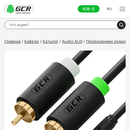
B2B
RU
Главная
Кабели
Каталог
Audio AUX
Переходники аудио