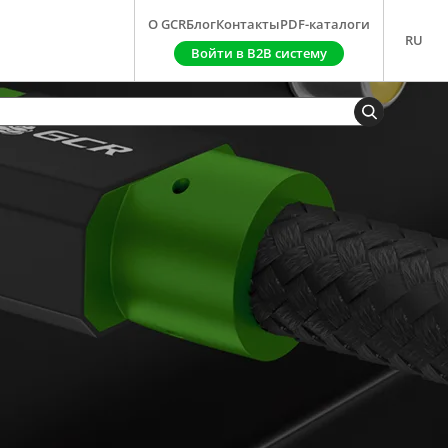
О GCR
Блог
Контакты
PDF-каталоги
RU
Войти в B2B систему