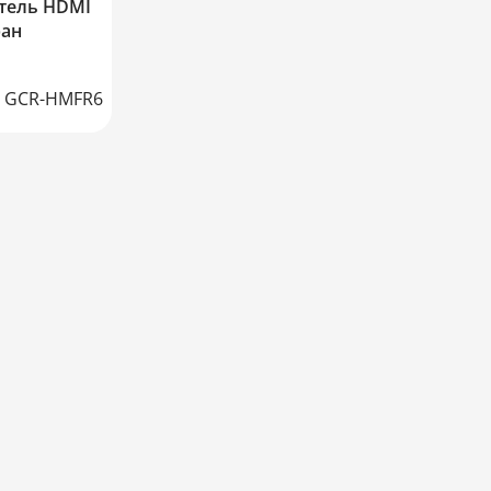
тель HDMI
ран
GCR-HMFR6