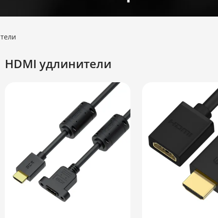
ители
HDMI удлинители