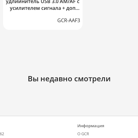
удлиинитель USB 3.0 AM/AF с
усилителем сигнала + доп
питание MicroUSB
GCR-AAF3
Вы недавно смотрели
Информация
-62
О GCR