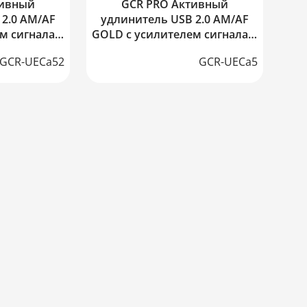
тивный
GCR PRO Активный
2.0 AM/AF
удлинитель USB 2.0 AM/AF
м сигнала +
GOLD с усилителем сигнала +
ие DC
доп питание DC
GCR-UECa52
GCR-UECa5