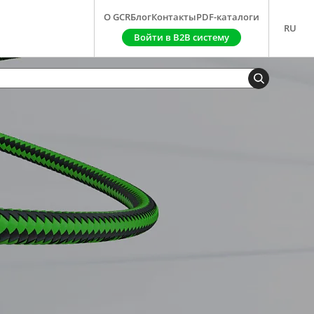
О GCR
Блог
Контакты
PDF-каталоги
RU
Войти в B2B систему