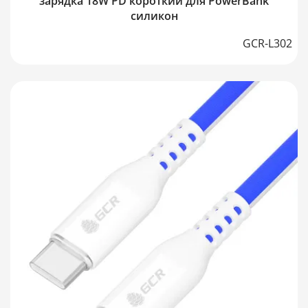
зарядка 18W PD короткий для PowerBank
силикон
GCR-L302