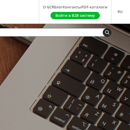
О GCR
Блог
Контакты
PDF-каталоги
RU
Войти в B2B систему