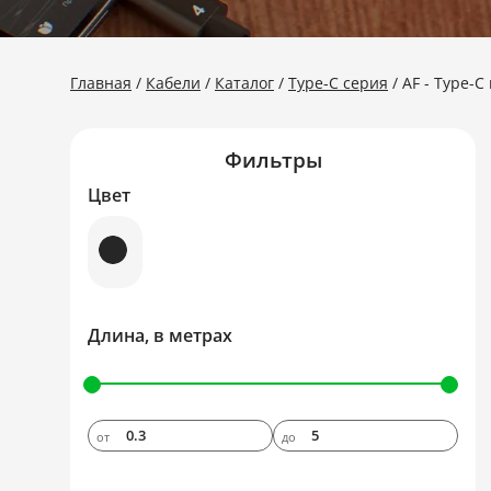
Главная
Кабели
Каталог
Type-C серия
AF - Type-C
Фильтры
Цвет
Длина, в метрах
от
до