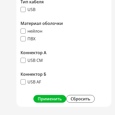
Тип кабеля
USB
Материал оболочки
нейлон
ПВХ
Коннектор А
USB CM
Коннектор Б
USB AF
Применить
Сбросить