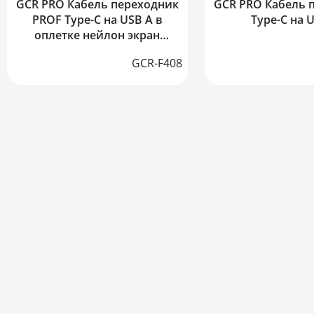
GCR PRO Кабель переходник
GCR PRO Кабель 
PROF Type-C на USB A в
Type-C на 
оплетке нейлон экран
армирование
GCR-F408