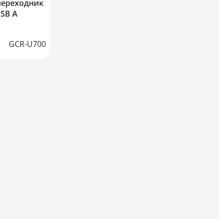
переходник
USB A
GCR-U700