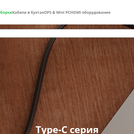
сборки
Кабели в бухтах
OPS & Mini PC
HDMI оборудование
Type-C серия