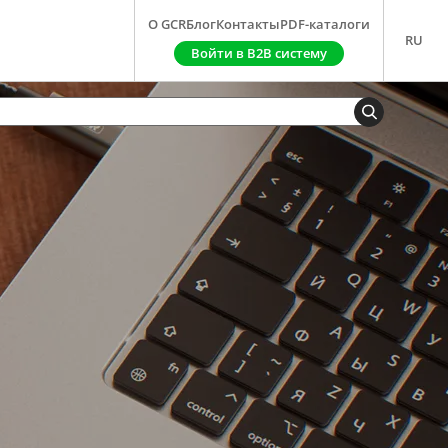
О GCR
Блог
Контакты
PDF-каталоги
RU
Войти в B2B систему