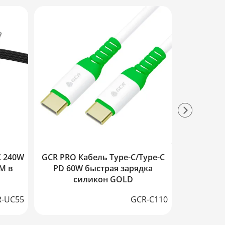
C 240W
GCR PRO Кабель Type-C/Type-C
GCR PRO К
M в
PD 60W быстрая зарядка
C/Type
силикон GOLD
заряд
-UC55
GCR-C110