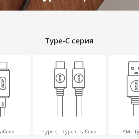
Type-C серия
кабели
Type-C - Type-C кабели
AM - T