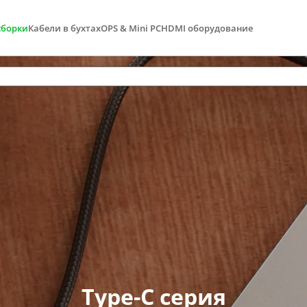
сборки
Кабели в бухтах
OPS & Mini PC
HDMI оборудование
Type-C серия