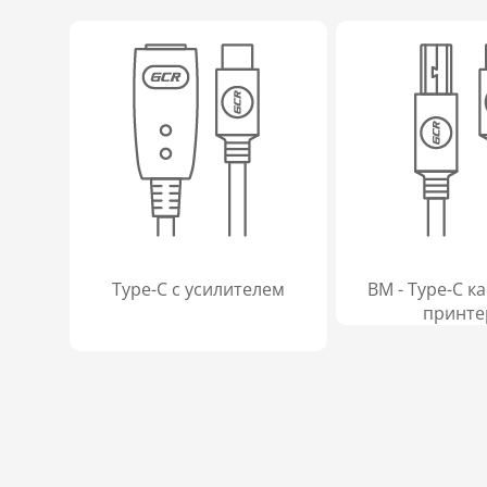
Type-C с усилителем
BM - Type-C к
принте