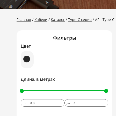
Главная
Кабели
Каталог
Type-C серия
AF - Type-C
Фильтры
Цвет
Длина, в метрах
от
до