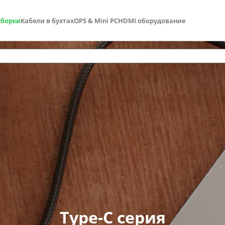
сборки
Кабели в бухтах
OPS & Mini PC
HDMI оборудование
Type-C серия