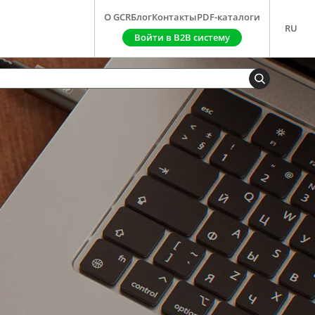
О GCR
Блог
Контакты
PDF-каталоги
RU
Войти в B2B систему