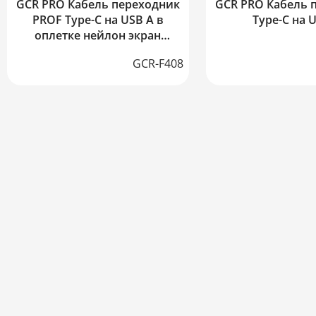
GCR PRO Кабель переходник
GCR PRO Кабель 
PROF Type-C на USB A в
Type-C на 
оплетке нейлон экран
армирование
GCR-F408