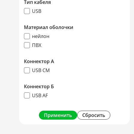
Тип кабеля
USB
Материал оболочки
нейлон
ПВХ
Коннектор А
USB CM
Коннектор Б
USB AF
Применить
Сбросить