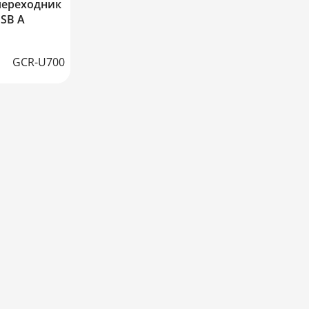
переходник
USB A
GCR-U700