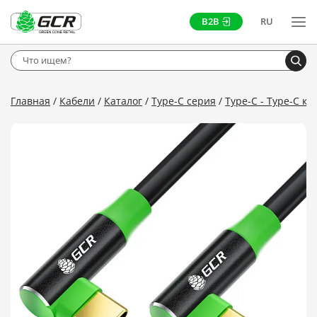
B2B
RU
Главная
Кабели
Каталог
Type-C серия
Type-C - Type-C ка