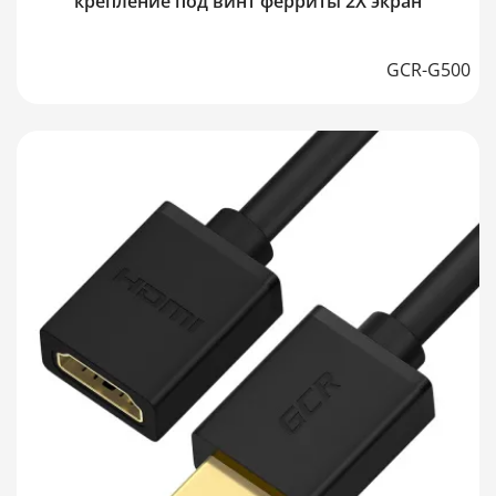
крепление под винт ферриты 2Х экран
GCR-G500