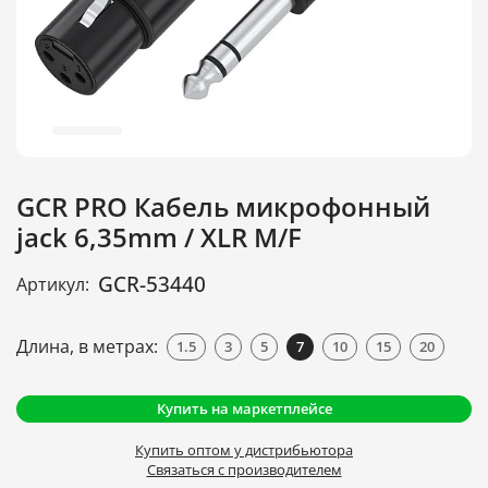
GCR PRO Кабель микрофонный
jack 6,35mm / XLR M/F
GCR-53440
Артикул:
Длина, в метрах:
1.5
3
5
7
10
15
20
Купить на маркетплейсе
Купить оптом у дистрибьютора
Связаться с производителем