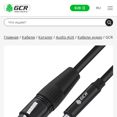
B2B
RU
Главная
Кабели
Каталог
Audio AUX
Кабели аудио
GCR-J