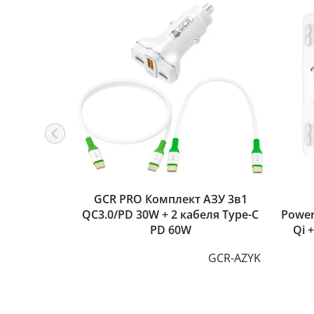
GCR PRO Комплект АЗУ 3в1
QC3.0/PD 30W + 2 кабеля Type-C
Powe
PD 60W
Qi 
GCR-AZYK