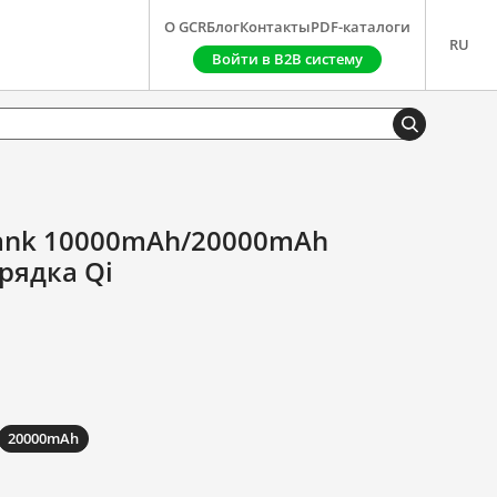
О GCR
Блог
Контакты
PDF-каталоги
RU
Войти в B2B систему
ank 10000mAh/20000mAh
рядка Qi
20000mAh