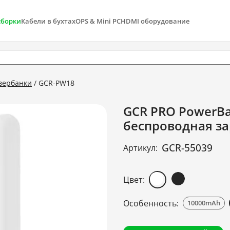
сборки
Кабели в бухтах
OPS & Mini PC
HDMI оборудование
вербанки
GCR-PW18
GCR PRO PowerB
беспроводная за
GCR-55039
Артикул:
Цвет:
Особенность:
10000mAh