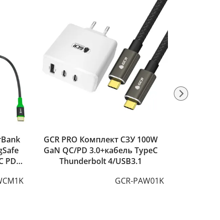
rBank
GCR PRO Комплект СЗУ 100W
GCR PR
Safe
GaN QC/PD 3.0+кабель TypeC
зарядное
C PD
Thunderbolt 4/USB3.1
QC3.0
WCM1K
GCR-PAW01K