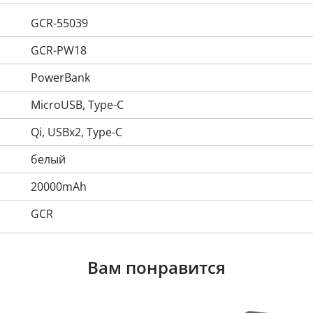
GCR-55039
GCR-PW18
PowerBank
MicroUSB, Type-C
Qi, USBх2, Type-C
белый
20000mAh
GCR
Вам понравится