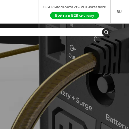
О GCR
Блог
Контакты
PDF-каталоги
RU
Войти в B2B систему