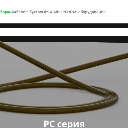
сборки
Кабели в бухтах
OPS & Mini PC
HDMI оборудование
PC серия