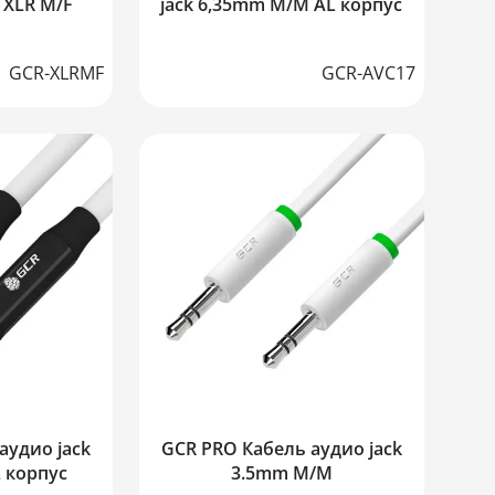
XLR M/F
jack 6,35mm M/M AL корпус
GCR-XLRMF
GCR-AVC17
аудио jack
GCR PRO Кабель аудио jack
 корпус
3.5mm M/M