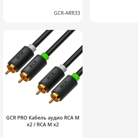
GCR-ARR33
GCR PRO Кабель аудио RCA M
х2 / RCA M х2