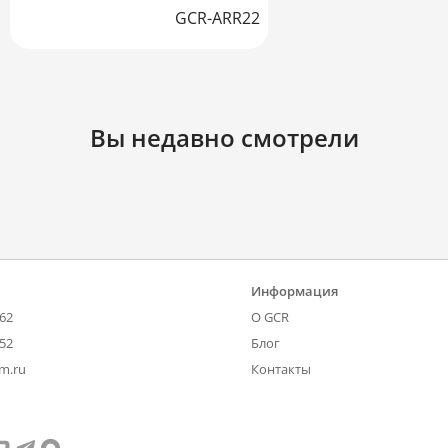
GCR-ARR22
Вы недавно смотрели
Информация
-62
О GCR
-52
Блог
om.ru
Контакты