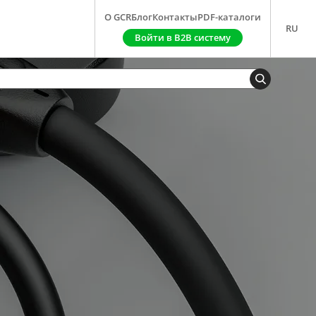
О GCR
Блог
Контакты
PDF-каталоги
RU
Войти в B2B систему