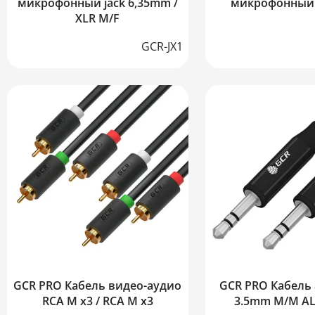
микрофонный jack 6,35mm /
микрофонный 
XLR M/F
GCR-JX1
GCR PRO Кабель видео-аудио
GCR PRO Кабель 
RCA M х3 / RCA M х3
3.5mm M/M AL