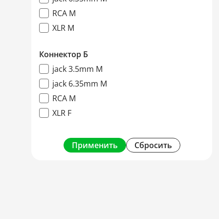
RCA M
XLR M
Коннектор Б
jack 3.5mm M
jack 6.35mm M
RCA M
XLR F
Применить
Сбросить