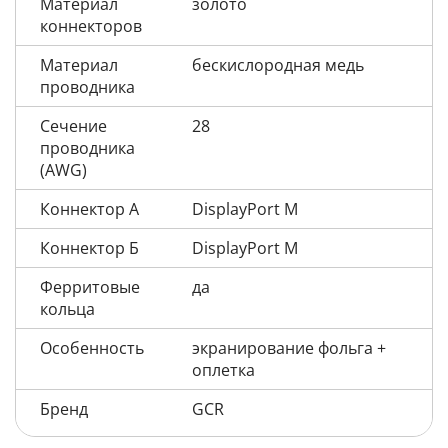
Материал
золото
коннекторов
Материал
бескислородная медь
проводника
Сечение
28
проводника
(AWG)
Коннектор А
DisplayPort M
Коннектор Б
DisplayPort M
Ферритовые
да
кольца
Особенность
экранирование фольга +
оплетка
Бренд
GCR