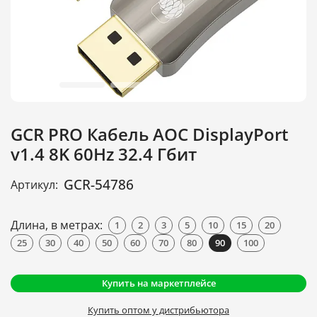
GCR PRO Кабель AOC DisplayPort
v1.4 8K 60Hz 32.4 Гбит
GCR-54786
Артикул:
Длина, в метрах:
1
2
3
5
10
15
20
25
30
40
50
60
70
80
90
100
Купить на маркетплейсе
Купить оптом у дистрибьютора