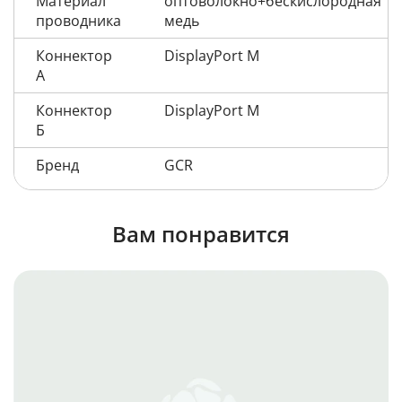
Материал
оптоволокно+бескислородная
проводника
медь
Коннектор
DisplayPort M
А
Коннектор
DisplayPort M
Б
Бренд
GCR
Вам понравится